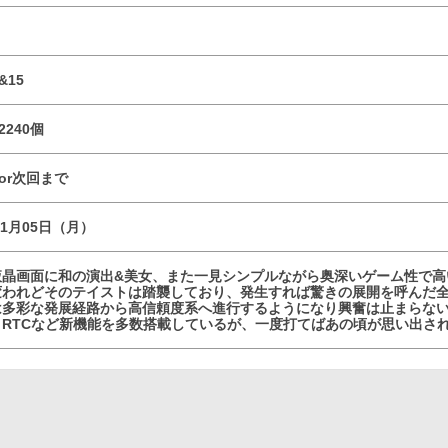
&15
2240個
転or次回まで
01月05日（月）
液晶画面に和の演出&美女、また一見シンプルながら奥深いゲーム性で高
変われどそのテイストは踏襲しており、発生すれば驚きの展開を呼んだ
は多彩な発展経路から高信頼度系へ進行するようになり興奮は止まらない!
りRTCなど新機能を多数搭載しているが、一度打てばあの頃が思い出さ