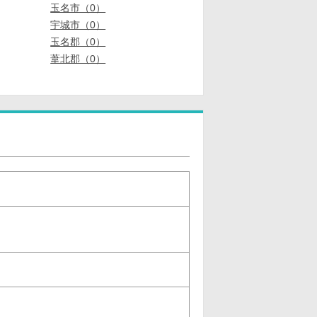
玉名市（0）
宇城市（0）
玉名郡（0）
葦北郡（0）