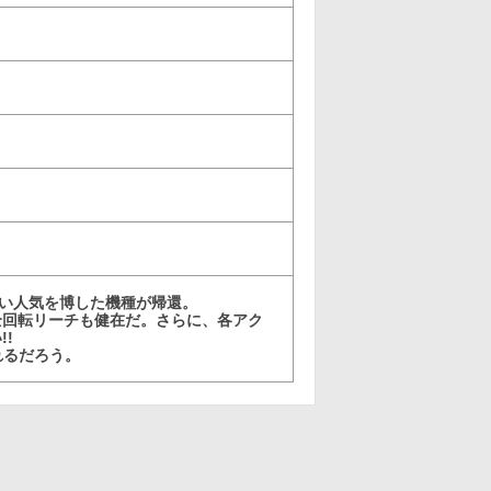
い人気を博した機種が帰還。
全回転リーチも健在だ。さらに、各アク
!
れるだろう。