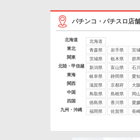
パチンコ・パチスロ店
北海道
北海道
東北
青森県
岩手県
宮
関東
茨城県
栃木県
群
北陸・甲信越
新潟県
富山県
石
東海
岐阜県
静岡県
愛
関西
滋賀県
京都府
大
中国
鳥取県
島根県
岡
四国
徳島県
香川県
愛
九州・沖縄
福岡県
佐賀県
長