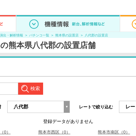
/演出・解析情報
パチンコ一覧
熊本県の設置店
八代郡の設置店
Gの熊本県八代郡の設置店舗
検索
村
レートで絞り込む
登録データがありません
（0）
熊本市西区（0）
熊本市南区（0）