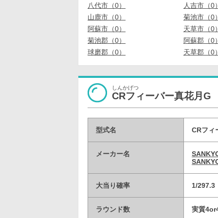
八代市（0）
人吉市（0
山鹿市（0）
菊池市（0
阿蘇市（0）
天草市（0
菊池郡（0）
阿蘇郡（0
球磨郡（0）
天草郡（0
しんかげつ
CRフィーバー真花月G
型式名
CRフィ
メーカー名
SANK
SANK
大当り確率
1/297
ラウンド数
実質4or