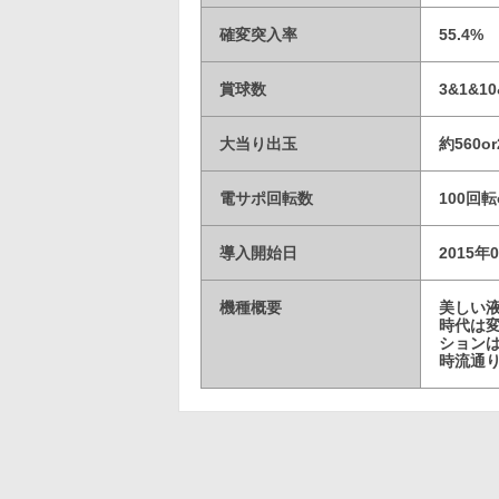
確変突入率
55.4%
賞球数
3&1&10
大当り出玉
約560or
電サポ回転数
100回
導入開始日
2015年
機種概要
美しい
時代は
ション
時流通