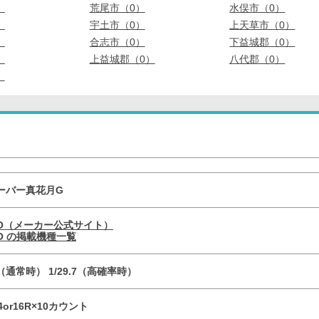
）
荒尾市（0）
水俣市（0）
）
宇土市（0）
上天草市（0）
）
合志市（0）
下益城郡（0）
）
上益城郡（0）
八代郡（0）
）
ーバー真花月G
YO（メーカー公式サイト）
YO の掲載機種一覧
.3（通常時） 1/29.7（高確率時）
4or16R×10カウント