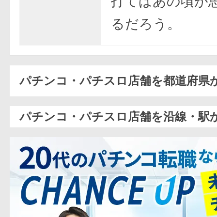
打てばあの頃が
るだろう。
パチンコ・パチスロ店舗を都道府県
パチンコ・パチスロ店舗を沿線・駅