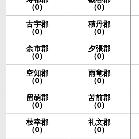
（0）
（0）
古宇郡
積丹郡
（0）
（0）
余市郡
夕張郡
（0）
（0）
空知郡
雨竜郡
（0）
（0）
留萌郡
苫前郡
（0）
（0）
枝幸郡
礼文郡
（0）
（0）