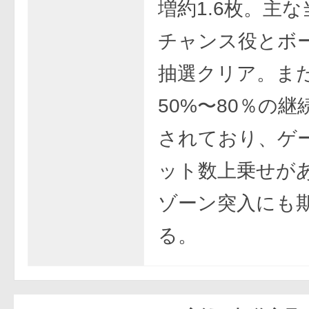
増約1.6枚。主
チャンス役とボ
抽選クリア。また
50%〜80％の
されており、ゲ
ット数上乗せが
ゾーン突入にも
る。