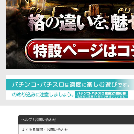
ヘルプ / お問い合わせ
よくある質問・お問い合わせ