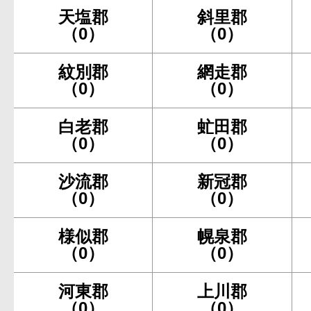
天塩郡
斜里郡
（0）
（0）
紋別郡
網走郡
（0）
（0）
白老郡
虻田郡
（0）
（0）
沙流郡
新冠郡
（0）
（0）
様似郡
幌泉郡
（0）
（0）
河東郡
上川郡
（0）
（0）