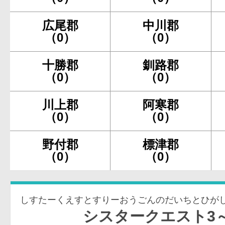
広尾郡
中川郡
（0）
（0）
十勝郡
釧路郡
（0）
（0）
川上郡
阿寒郡
（0）
（0）
野付郡
標津郡
（0）
（0）
しすたーくえすとすりーおうごんのだいちとひが
シスタークエスト3～黄金の