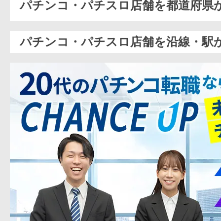
パチンコ・パチスロ店舗を都道府県
パチンコ・パチスロ店舗を沿線・駅