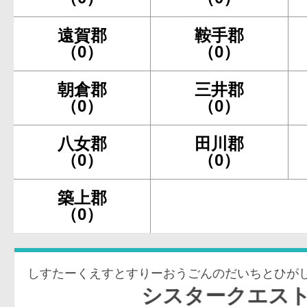
遠賀郡
鞍手郡
（0）
（0）
朝倉郡
三井郡
（0）
（0）
八女郡
田川郡
（0）
（0）
築上郡
（0）
しすたーくえすとすりーおうごんのだいちとひが
シスタークエスト3～黄