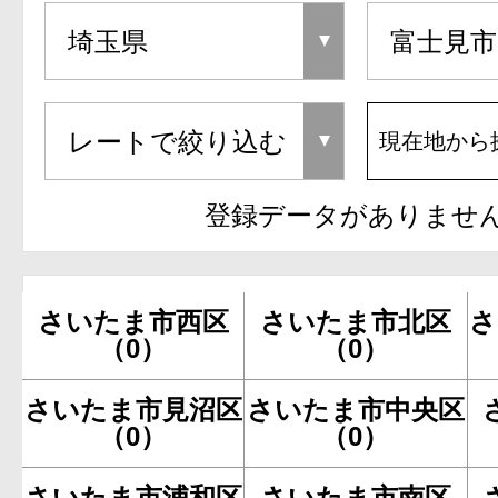
現在地から
登録データがありませ
さいたま市西区
さいたま市北区
さ
（0）
（0）
さいたま市見沼区
さいたま市中央区
（0）
（0）
さいたま市浦和区
さいたま市南区