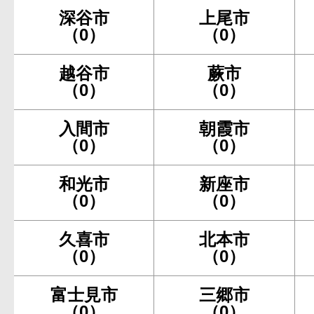
深谷市
上尾市
（0）
（0）
越谷市
蕨市
（0）
（0）
入間市
朝霞市
（0）
（0）
和光市
新座市
（0）
（0）
久喜市
北本市
（0）
（0）
富士見市
三郷市
（0）
（0）