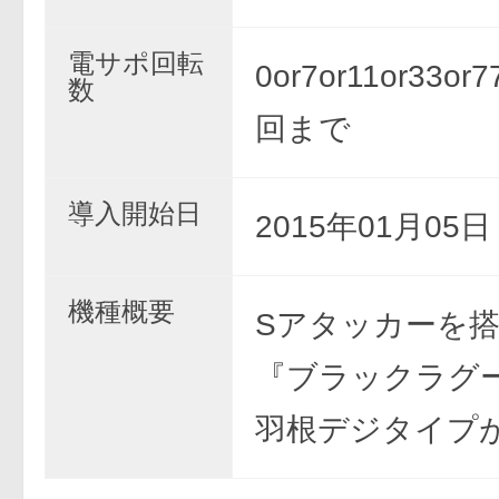
電サポ回転
0or7or11or33o
数
回まで
導入開始日
2015年01月05
機種概要
Sアタッカーを
『ブラックラグ
羽根デジタイプ