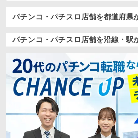
パチンコ・パチスロ店舗を都道府県
パチンコ・パチスロ店舗を沿線・駅