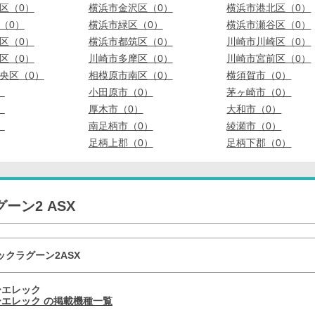
区（0）
横浜市金沢区（0）
横浜市港北区（0）
（0）
横浜市緑区（0）
横浜市瀬谷区（0）
区（0）
横浜市都筑区（0）
川崎市川崎区（0）
区（0）
川崎市多摩区（0）
川崎市宮前区（0）
央区（0）
相模原市南区（0）
横須賀市（0）
）
小田原市（0）
茅ヶ崎市（0）
）
厚木市（0）
大和市（0）
）
南足柄市（0）
綾瀬市（0）
足柄上郡（0）
足柄下郡（0）
ーン2 ASX
ックラグーン2ASX
ーエレック
エレック の掲載機種一覧