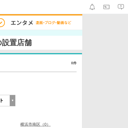
の設置店舗
0件
横浜市南区（0）