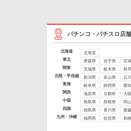
パチンコ・パチスロ店
北海道
北海道
東北
青森県
岩手県
宮
関東
茨城県
栃木県
群
北陸・甲信越
新潟県
富山県
石
東海
岐阜県
静岡県
愛
関西
滋賀県
京都府
大
中国
鳥取県
島根県
岡
四国
徳島県
香川県
愛
九州・沖縄
福岡県
佐賀県
長