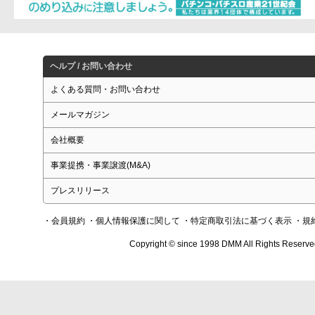
ヘルプ / お問い合わせ
よくある質問・お問い合わせ
メールマガジン
会社概要
事業提携・事業譲渡(M&A)
プレスリリース
・会員規約
・個人情報保護に関して
・特定商取引法に基づく表示
・規
Copyright © since 1998 DMM All Rights Reserve