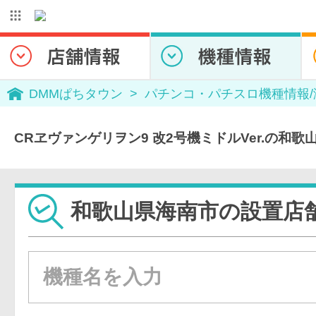
DMMぱちタウン
パチンコ・パチスロ機種情報
CRヱヴァンゲリヲン9 改2号機ミドルVer.の和
和歌山県海南市の設置店