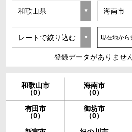
現在地から
登録データがありませ
和歌山市
海南市
（0）
（0）
有田市
御坊市
（0）
（0）
新宮市
紀の川市