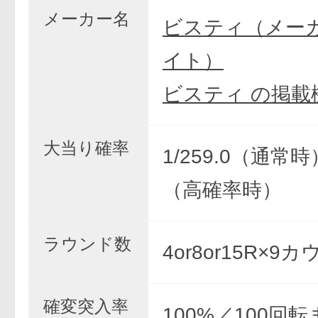
メーカー名
ビスティ（メー
イト）
ビスティ の掲載
大当り確率
1/259.0（通常時）
（高確率時）
ラウンド数
4or8or15R×9
確変突入率
100%／100回