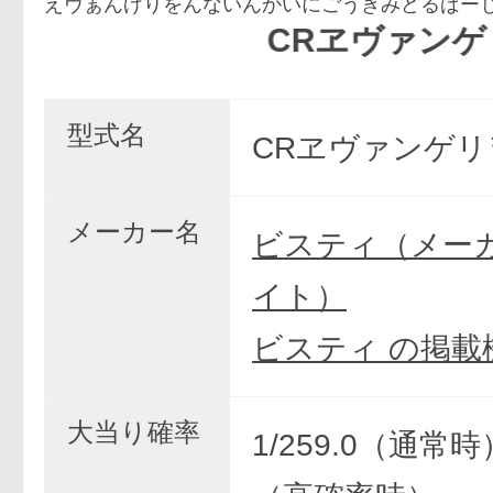
えヴぁんげりをんないんかいにごうきみどるばー
CRヱヴァンゲリヲン9 
型式名
CRヱヴァンゲリ
メーカー名
ビスティ（メー
イト）
ビスティ の掲載
大当り確率
1/259.0（通常時）