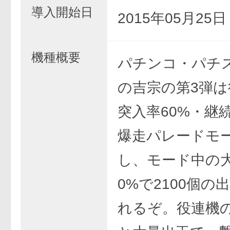
導入開始日
2015年05月25
機種概要
パチンコ・パチ
の吉宗の第3弾は
突入率60%・継続
爆走パレードモ
し、モード中の
0%で2100個の
れるぞ。役連機