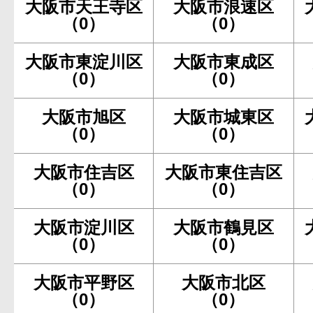
大阪市天王寺区
大阪市浪速区
（0）
（0）
大阪市東淀川区
大阪市東成区
（0）
（0）
大阪市旭区
大阪市城東区
（0）
（0）
大阪市住吉区
大阪市東住吉区
（0）
（0）
大阪市淀川区
大阪市鶴見区
（0）
（0）
大阪市平野区
大阪市北区
（0）
（0）