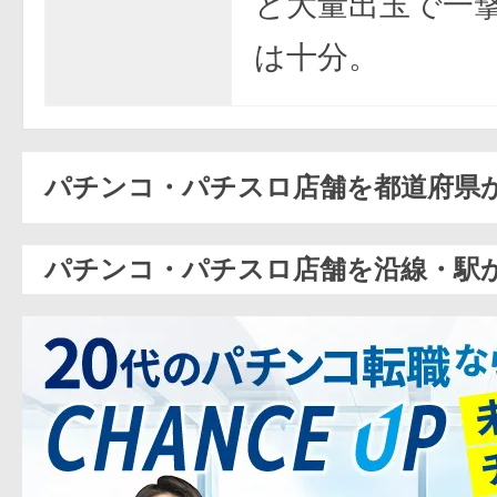
と大量出玉で一
は十分。
パチンコ・パチスロ店舗を都道府県
パチンコ・パチスロ店舗を沿線・駅