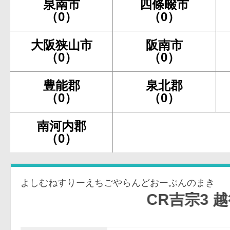
泉南市
四條畷市
（0）
（0）
大阪狭山市
阪南市
（0）
（0）
豊能郡
泉北郡
（0）
（0）
南河内郡
（0）
よしむねすりーえちごやらんどおーぷんのまき
CR吉宗3 越後屋ら