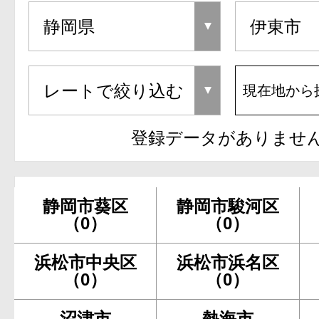
現在地から
登録データがありませ
静岡市葵区
静岡市駿河区
（0）
（0）
浜松市中央区
浜松市浜名区
（0）
（0）
沼津市
熱海市