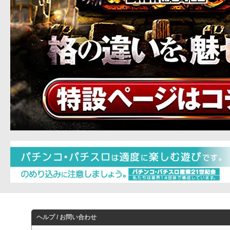
ヘルプ / お問い合わせ