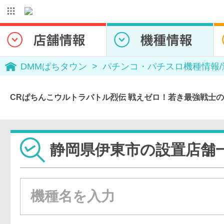
DMMぱちタウン
パチンコ・パチスロ機種情報
CRぱちんこウルトラバトル烈伝 戦えゼロ！若き最強戦士
静岡県伊東市の設置店舗