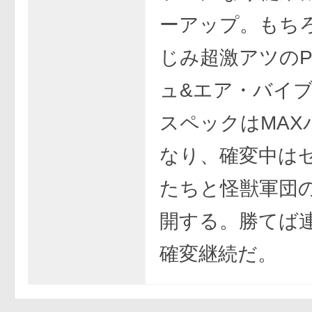
ーアップ。もち
じみ超激アツのP
ュ&エア・バイ
スペックはMAX
なり、確変中は
たちと怪獣軍団
開する。勝てば
確変継続だ。