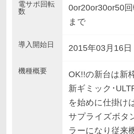
電サポ回転
0or20or30or5
数
まで
導入開始日
2015年03月16
機種概要
OK!!の新台は新
新ギミック･ULT
を始めに仕掛け
サプライズボタ
ラーになり従来