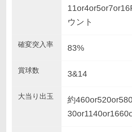
11or4or5or7or1
ウント
確変突入率
83%
賞球数
3&14
大当り出玉
約460or520or580
30or1140or1660