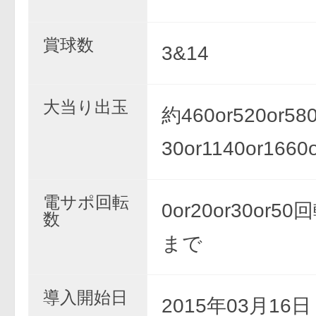
賞球数
3&14
大当り出玉
約460or520or580
30or1140or1660
電サポ回転
0or20or30or5
数
まで
導入開始日
2015年03月16