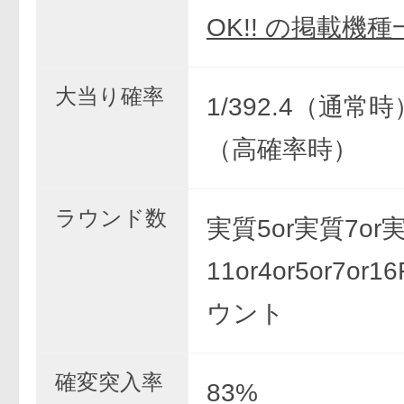
OK!! の掲載機種
大当り確率
1/392.4（通常時）
（高確率時）
ラウンド数
実質5or実質7or
11or4or5or7or1
ウント
確変突入率
83%