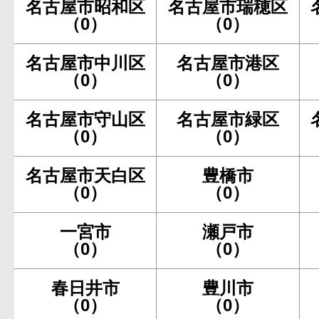
名古屋市昭和区
名古屋市瑞穂区
（0）
（0）
名古屋市中川区
名古屋市港区
（0）
（0）
名古屋市守山区
名古屋市緑区
（0）
（0）
名古屋市天白区
豊橋市
（0）
（0）
一宮市
瀬戸市
（0）
（0）
春日井市
豊川市
（0）
（0）