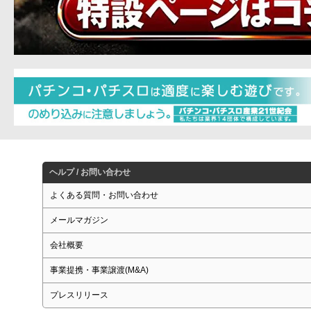
ヘルプ / お問い合わせ
よくある質問・お問い合わせ
メールマガジン
会社概要
事業提携・事業譲渡(M&A)
プレスリリース