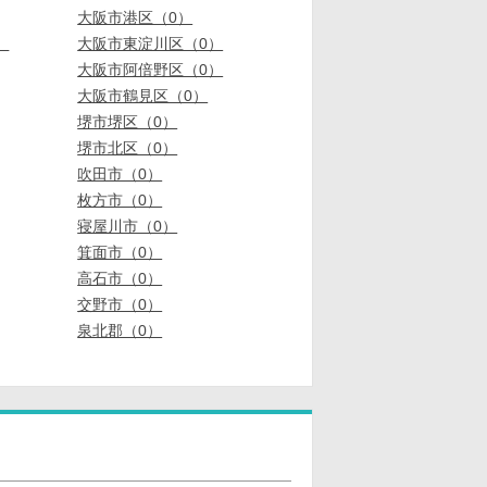
大阪市港区（0）
）
大阪市東淀川区（0）
大阪市阿倍野区（0）
大阪市鶴見区（0）
堺市堺区（0）
堺市北区（0）
吹田市（0）
枚方市（0）
寝屋川市（0）
箕面市（0）
高石市（0）
交野市（0）
泉北郡（0）