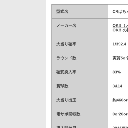
型式名
CRぱち
メーカー名
OK!!
OK!!
大当り確率
1/392
ラウンド数
実質5or
確変突入率
83%
賞球数
3&14
大当り出玉
約460or
電サポ回転数
0or20