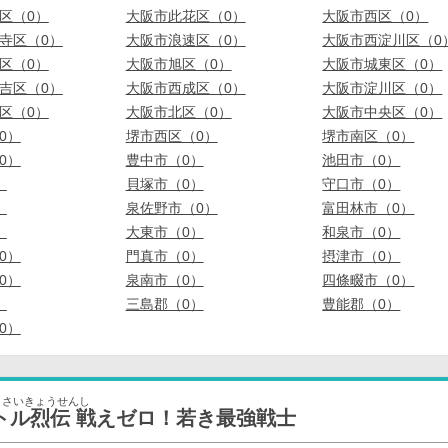
区（0）
大阪市此花区（0）
大阪市西区（0）
寺区（0）
大阪市浪速区（0）
大阪市西淀川区（0
区（0）
大阪市旭区（0）
大阪市城東区（0）
吉区（0）
大阪市西成区（0）
大阪市淀川区（0）
区（0）
大阪市北区（0）
大阪市中央区（0）
0）
堺市西区（0）
堺市南区（0）
0）
豊中市（0）
池田市（0）
）
貝塚市（0）
守口市（0）
）
泉佐野市（0）
富田林市（0）
）
大東市（0）
和泉市（0）
0）
門真市（0）
摂津市（0）
0）
泉南市（0）
四條畷市（0）
）
三島郡（0）
豊能郡（0）
0）
きさいきょうせんし
トル烈伝 戦えゼロ！若き最強戦士