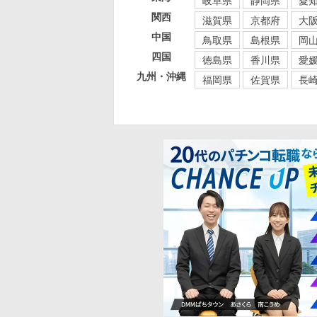
岐阜県
静岡県
愛
関西
滋賀県
京都府
大
中国
鳥取県
島根県
岡
四国
徳島県
香川県
愛
九州・沖縄
福岡県
佐賀県
長