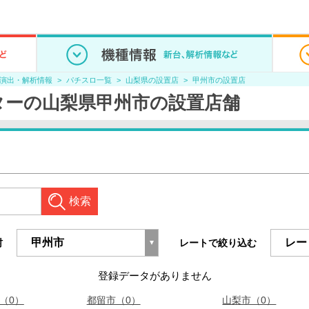
/演出・解析情報
パチスロ一覧
山梨県の設置店
甲州市の設置店
ターの山梨県甲州市の設置店舗
検索
村
レートで絞り込む
登録データがありません
（0）
都留市（0）
山梨市（0）