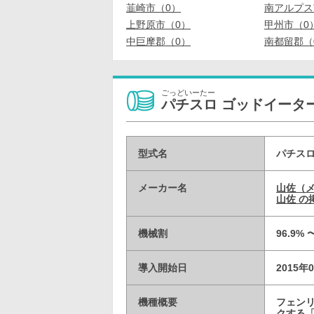
韮崎市（0）
南アルプス
上野原市（0）
甲州市（0
中巨摩郡（0）
南都留郡（
ごっどいーたー
パチスロ ゴッドイータ
型式名
パチスロ
メーカー名
山佐（
山佐 の
機械割
96.9% 
導入開始日
2015年
機種概要
フェン
クする