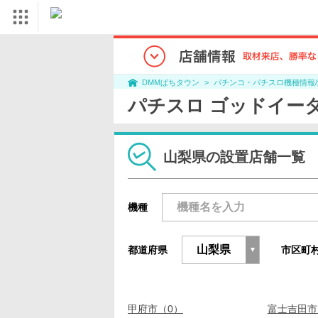
パチンコ・パチスロ機種情報
DMMぱちタウン
パチスロ ゴッドイー
山梨県の設置店舗一覧
機種
都道府県
市区町
甲府市（0）
富士吉田市