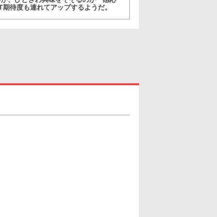
T期待度も連れてアップするようだ。