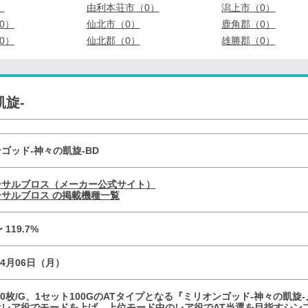
）
由利本荘市（0）
潟上市（0）
0）
仙北市（0）
鹿角郡（0）
0）
仙北郡（0）
雄勝郡（0）
旋-
ゴッド-神々の凱旋-BD
ーサルブロス（メーカー公式サイト）
サルブロス の掲載機種一覧
〜 119.7%
04月06日（月）
.0枚/G、1セット100GのATタイプとなる『ミリオンゴッド-神々の凱旋
レア役でモードを上げ、上位モード中のレア役でAT当選を目指すシンプ