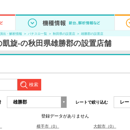
/演出・解析情報
パチスロ一覧
秋田県の設置店
雄勝郡の設置店
の凱旋-の秋田県雄勝郡の設置店舗
検索
村
レートで絞り込む
登録データがありません
）
横手市（0）
大館市（0）