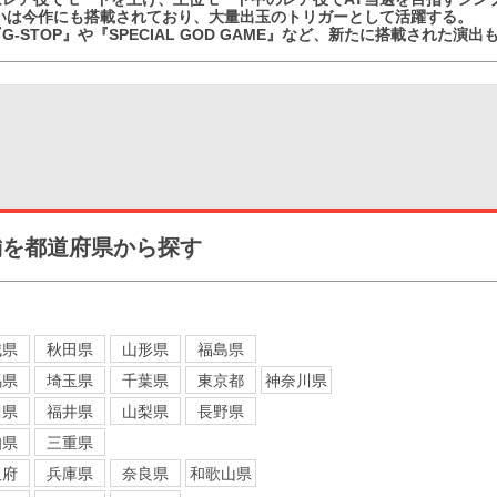
揃いは今作にも搭載されており、大量出玉のトリガーとして活躍する。
G-STOP』や『SPECIAL GOD GAME』など、新たに搭載された
舗を都道府県から探す
城県
秋田県
山形県
福島県
馬県
埼玉県
千葉県
東京都
神奈川県
川県
福井県
山梨県
長野県
知県
三重県
阪府
兵庫県
奈良県
和歌山県