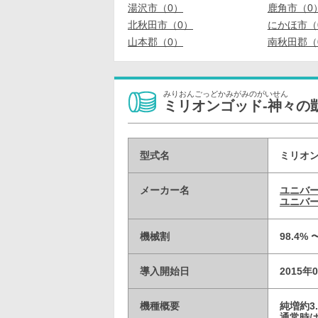
湯沢市（0）
鹿角市（0
北秋田市（0）
にかほ市（
山本郡（0）
南秋田郡（
みりおんごっどかみがみのがいせん
ミリオンゴッド-神々の凱
型式名
ミリオン
メーカー名
ユニバ
ユニバー
機械割
98.4% 
導入開始日
2015年
機種概要
純増約3
通常時は