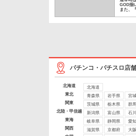
GOD
また、『
パチンコ・パチスロ店
北海道
北海道
東北
青森県
岩手県
宮
関東
茨城県
栃木県
群
北陸・甲信越
新潟県
富山県
石
東海
岐阜県
静岡県
愛
関西
滋賀県
京都府
大