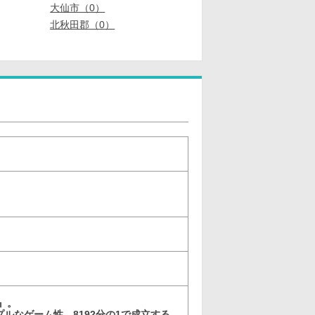
大仙市（0）
北秋田郡（0）
-』。
ルなゲーム性。8192分の1で成立する