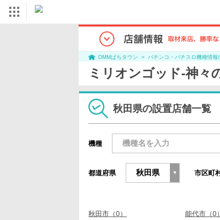
パチンコ・パチスロ機種情報
DMMぱちタウン
ミリオンゴッド-神々
秋田県の設置店舗一覧
機種
都道府県
市区町
秋田市（0）
能代市（0