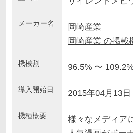
サイレントメビウ
メーカー名
岡崎産業
岡崎産業 の掲載
機械割
96.5% 〜 109.2
導入開始日
2015年04月13
機種概要
様々なメディア