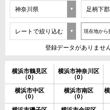
現在地から
登録データがありませ
横浜市鶴見区
横浜市神奈川区
（0）
（0）
横浜市中区
横浜市南区
横
（0）
（0）
横浜市磯子区
横浜市金沢区