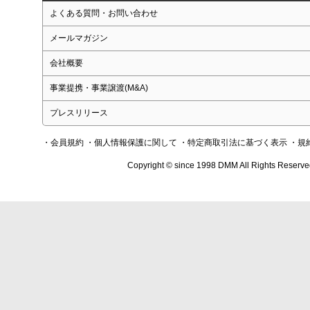
よくある質問・お問い合わせ
メールマガジン
会社概要
事業提携・事業譲渡(M&A)
プレスリリース
・会員規約
・個人情報保護に関して
・特定商取引法に基づく表示
・規
Copyright © since 1998 DMM All Rights Reserve