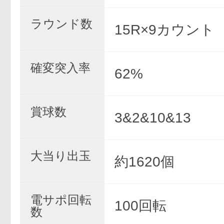
ラウンド数
15R×9カウント
確変突入率
62%
賞球数
3&2&10&13
大当り出玉
約1620個
電サポ回転
100回転
数