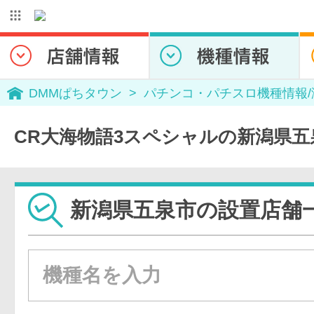
DMMぱちタウン
パチンコ・パチスロ機種情報
CR大海物語3スペシャルの新潟県
新潟県五泉市の設置店舗