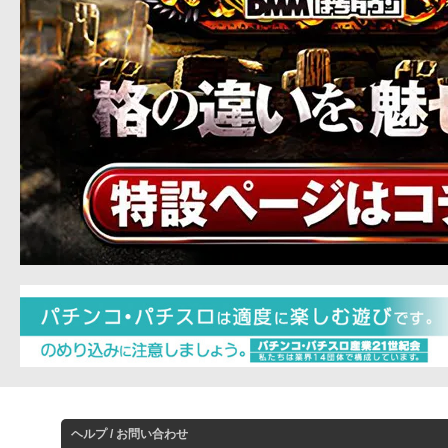
ヘルプ / お問い合わせ