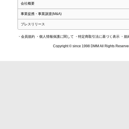
会社概要
事業提携・事業譲渡(M&A)
プレスリリース
・会員規約
・個人情報保護に関して
・特定商取引法に基づく表示
・規
Copyright © since 1998 DMM All Rights Reserve