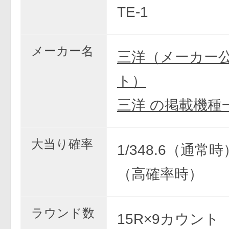
TE-1
メーカー名
三洋（メーカー
ト）
三洋 の掲載機種
大当り確率
1/348.6（通常時）
（高確率時）
ラウンド数
15R×9カウント