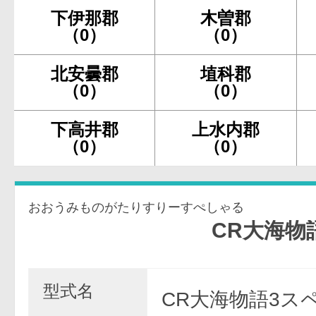
下伊那郡
木曽郡
（0）
（0）
北安曇郡
埴科郡
（0）
（0）
下高井郡
上水内郡
（0）
（0）
おおうみものがたりすりーすぺしゃる
CR大海物語3ス
型式名
CR大海物語3ス