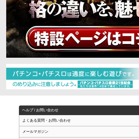
ヘルプ / お問い合わせ
よくある質問・お問い合わせ
メールマガジン