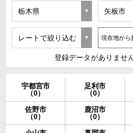
現在地から
登録データがありませ
宇都宮市
足利市
（0）
（0）
佐野市
鹿沼市
（0）
（0）
小山市
真岡市