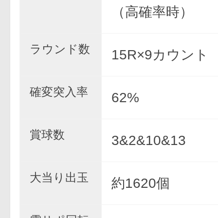
（高確率時）
ラウンド数
15R×9カウント
確変突入率
62%
賞球数
3&2&10&13
大当り出玉
約1620個