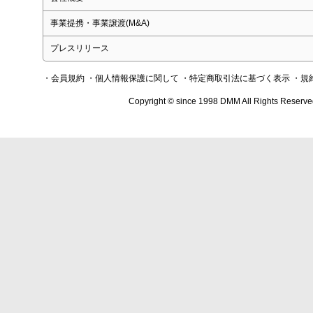
事業提携・事業譲渡(M&A)
プレスリリース
・会員規約
・個人情報保護に関して
・特定商取引法に基づく表示
・規
Copyright © since 1998 DMM All Rights Reserve