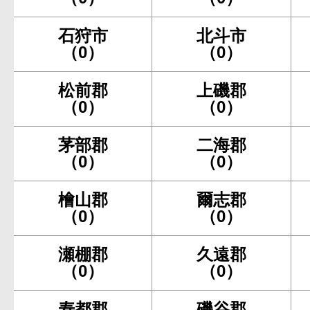
石狩市
北斗市
（0）
（0）
松前郡
上磯郡
（0）
（0）
茅部郡
二海郡
（0）
（0）
檜山郡
爾志郡
（0）
（0）
瀬棚郡
久遠郡
（0）
（0）
寿都郡
磯谷郡