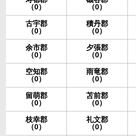
（0）
（0）
古宇郡
積丹郡
（0）
（0）
余市郡
夕張郡
（0）
（0）
空知郡
雨竜郡
（0）
（0）
留萌郡
苫前郡
（0）
（0）
枝幸郡
礼文郡
（0）
（0）