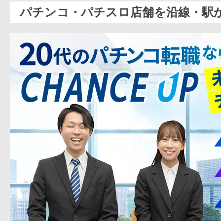
パチンコ・パチスロ店舗を沿線・駅