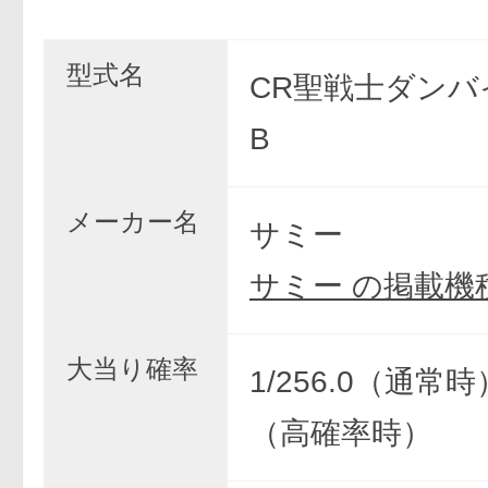
型式名
CR聖戦士ダンバ
B
メーカー名
サミー
サミー の掲載機
大当り確率
1/256.0（通常時）
（高確率時）