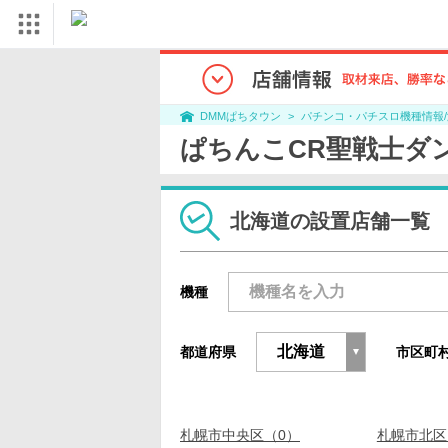
パチンコ・パチスロ機種情報
DMMぱちタウン
ぱちんこCR聖戦士ダ
北海道の設置店舗一覧
機種
都道府県
市区町
札幌市中央区（0）
札幌市北区