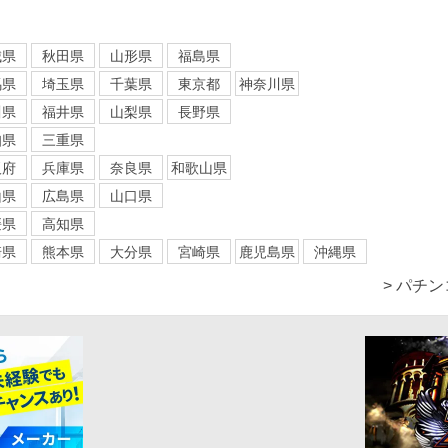
城県
秋田県
山形県
福島県
馬県
埼玉県
千葉県
東京都
神奈川県
川県
福井県
山梨県
長野県
知県
三重県
阪府
兵庫県
奈良県
和歌山県
山県
広島県
山口県
媛県
高知県
崎県
熊本県
大分県
宮崎県
鹿児島県
沖縄県
> パチ