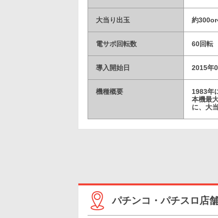
大当り出玉
約300or
電サポ回転数
60回転
導入開始日
2015年
機種概要
1983
本機最大
に、大
パチンコ・パチスロ店