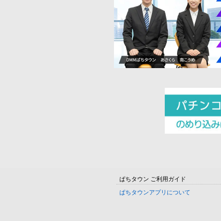
ぱちタウン ご利用ガイド
ぱちタウンアプリについて