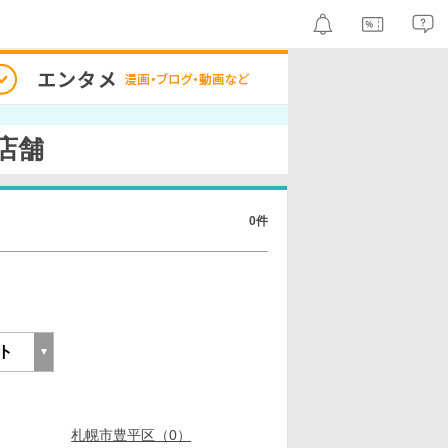
店舗
0件
札幌市豊平区（0）