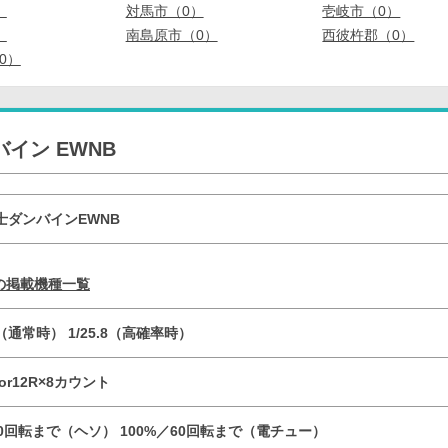
）
対馬市（0）
壱岐市（0）
）
南島原市（0）
西彼杵郡（0）
0）
イン EWNB
士ダンバインEWNB
の掲載機種一覧
.0（通常時） 1/25.8（高確率時）
r8or12R×8カウント
60回転まで（ヘソ） 100%／60回転まで（電チュー）