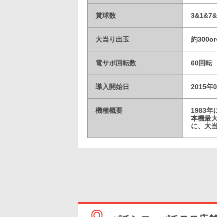
賞球数
3&1&7&
大当り出玉
約300or
電サポ回転数
60回転
導入開始日
2015年
機種概要
1983
本機最大
に、大