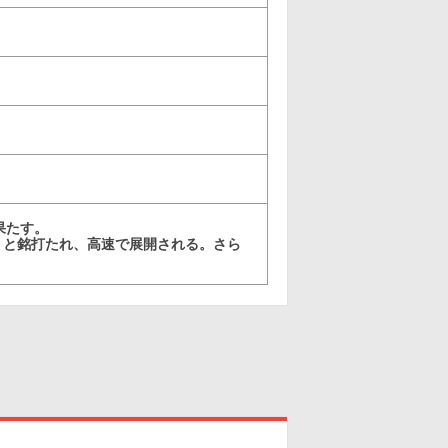
果たす。
ic」と銘打たれ、高速で展開される。さら