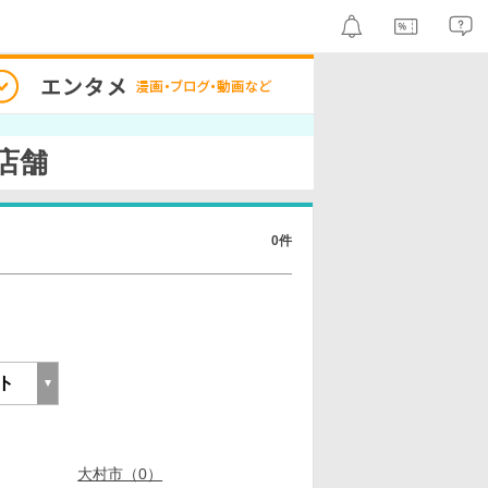
店舗
0件
大村市（0）