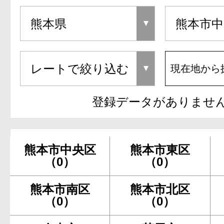
現在地から
登録データがありませ
熊本市中央区
熊本市東区
（0）
（0）
熊本市南区
熊本市北区
（0）
（0）