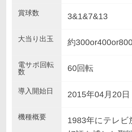
賞球数
3&1&7&13
大当り出玉
約300or400or80
電サポ回転
60回転
数
導入開始日
2015年04月20
機種概要
1983年にテレ