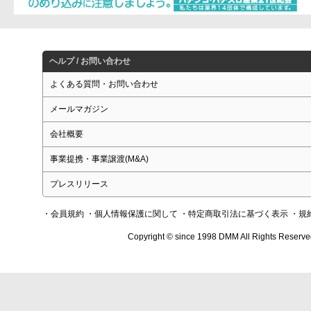
ヘルプ / お問い合わせ
よくある質問・お問い合わせ
メールマガジン
会社概要
事業提携・事業譲渡(M&A)
プレスリリース
・会員規約
・個人情報保護に関して
・特定商取引法に基づく表示
・規
Copyright © since 1998 DMM All Rights Reserve