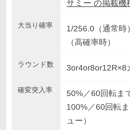
サミー の掲載機
大当り確率
1/256.0（通常時）
（高確率時）
ラウンド数
3or4or8or12R
確変突入率
50%／60回転
100%／60回転
ュー）