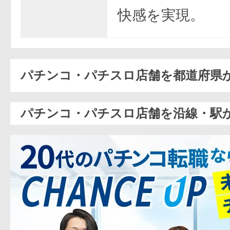
快感を実現。
パチンコ・パチスロ店舗を都道府県
パチンコ・パチスロ店舗を沿線・駅