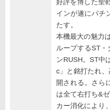
好評を博した聖
インが遂にパチ
たす。
本機最大の魅力は
ループするST・
ンRUSH。ST中は
c」と銘打たれ、
開される。さら
は全て右打ち&
カー消化により