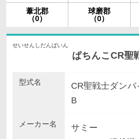
葦北郡
球磨郡
（0）
（0）
せいせんしだんばいん
ぱちんこCR聖戦士ダン
型式名
CR聖戦士ダンバ
B
メーカー名
サミー