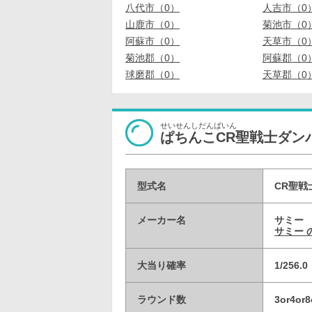
八代市（0）
人吉市（0
山鹿市（0）
菊池市（0
阿蘇市（0）
天草市（0
菊池郡（0）
阿蘇郡（0
球磨郡（0）
天草郡（0
せいせんしだんばいん
ぱちんこCR聖戦士ダンバ
型式名
CR聖戦
メーカー名
サミー
サミー 
大当り確率
1/256
ラウンド数
3or4o