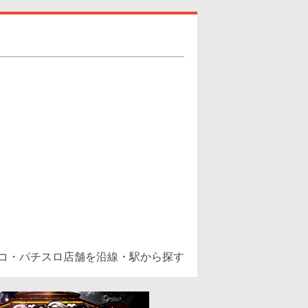
ンコ・パチスロ店舗を沿線・駅から探す