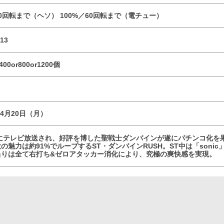
60回転まで（ヘソ） 100%／60回転まで（電チュー）
13
400or800or1200個
04月20日（月）
年にテレビ放送され、好評を博した聖戦士ダンバインが遂にパチンコ化を
の魅力は約91%でループするST・ダンバインRUSH。ST中は「son
当りは全て右打ち&ゼロアタッカー消化により、究極の爽快感を実現。