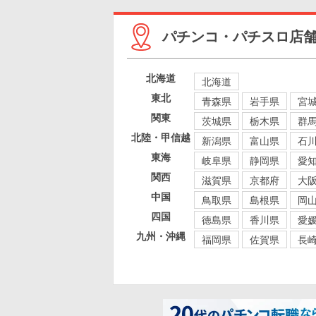
パチンコ・パチスロ店
北海道
北海道
東北
青森県
岩手県
宮
関東
茨城県
栃木県
群
北陸・甲信越
新潟県
富山県
石
東海
岐阜県
静岡県
愛
関西
滋賀県
京都府
大
中国
鳥取県
島根県
岡
四国
徳島県
香川県
愛
九州・沖縄
福岡県
佐賀県
長