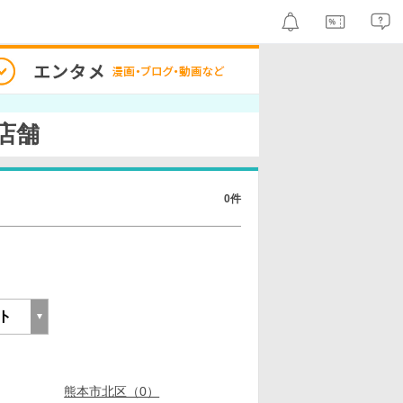
店舗
0件
熊本市北区（0）