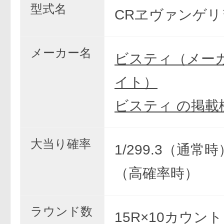
型式名
CRヱヴァンゲリ
メーカー名
ビスティ（メー
イト）
ビスティ の掲載
大当り確率
1/299.3（通常時）
（高確率時）
ラウンド数
15R×10カウント