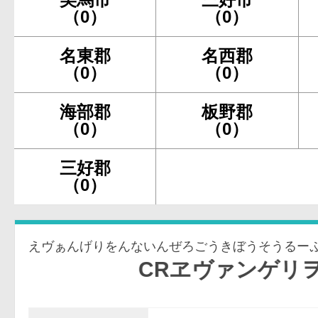
（0）
（0）
名東郡
名西郡
（0）
（0）
海部郡
板野郡
（0）
（0）
三好郡
（0）
えヴぁんげりをんないんぜろごうきぼうそうるー
CRヱヴァンゲリヲン9 零