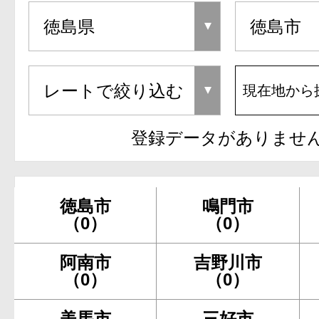
現在地から
登録データがありませ
徳島市
鳴門市
（0）
（0）
阿南市
吉野川市
（0）
（0）
美馬市
三好市