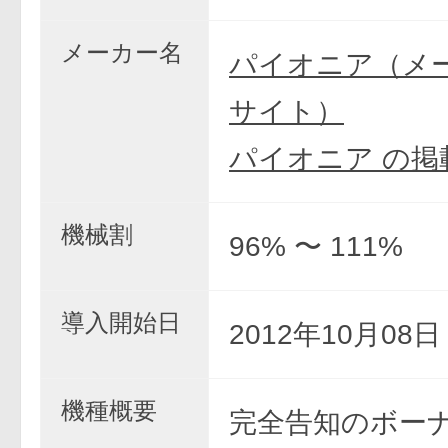
メーカー名
パイオニア（メ
サイト）
パイオニア の掲
機械割
96% 〜 111%
導入開始日
2012年10月08
機種概要
完全告知のボー