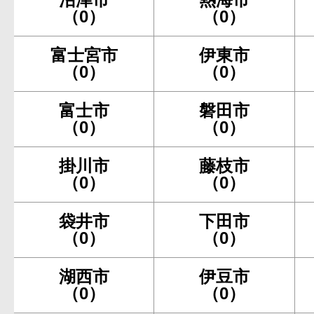
（0）
（0）
富士宮市
伊東市
（0）
（0）
富士市
磐田市
（0）
（0）
掛川市
藤枝市
（0）
（0）
袋井市
下田市
（0）
（0）
湖西市
伊豆市
（0）
（0）