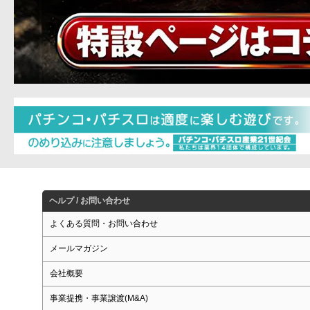
ヘルプ / お問い合わせ
よくある質問・お問い合わせ
メールマガジン
会社概要
事業提携・事業譲渡(M&A)