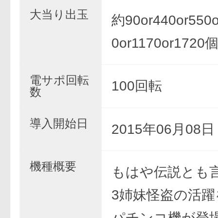
大当り出玉
約90or440or550o
0or1170or1720
電サポ回転
100回転
数
導入開始日
2015年06月08
機種概要
もはや伝説とも
3姉妹怪盗の活躍
パチンコ機が登