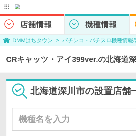
DMMぱちタウン
パチンコ・パチスロ機種情報
CRキャッツ・アイ399ver.の北海
北海道深川市の設置店舗