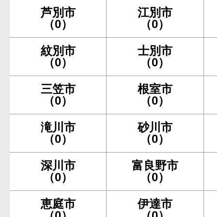
芦別市
江別市
（0）
（0）
紋別市
士別市
（0）
（0）
三笠市
根室市
（0）
（0）
滝川市
砂川市
（0）
（0）
深川市
富良野市
（0）
（0）
恵庭市
伊達市
（0）
（0）