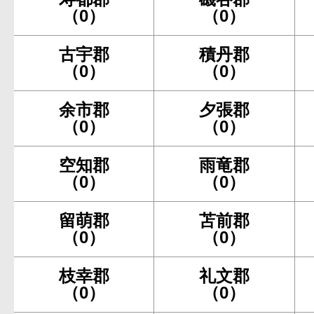
（0）
（0）
古宇郡
積丹郡
（0）
（0）
余市郡
夕張郡
（0）
（0）
空知郡
雨竜郡
（0）
（0）
留萌郡
苫前郡
（0）
（0）
枝幸郡
礼文郡
（0）
（0）