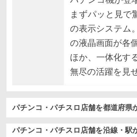
まずパッと見で
の表示システム
の液晶画面が各
ほか、一体化す
無尽の活躍を見
パチンコ・パチスロ店舗を都道府県
パチンコ・パチスロ店舗を沿線・駅