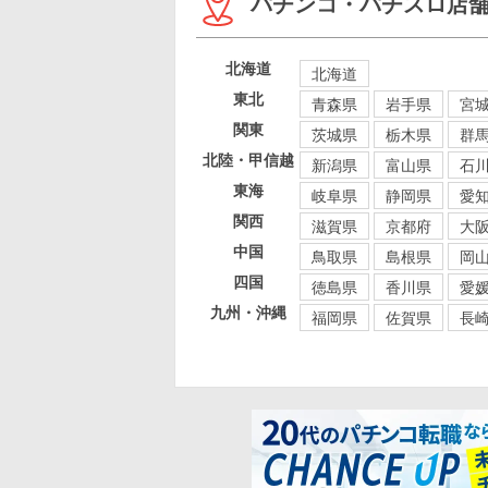
パチンコ・パチスロ店
北海道
北海道
東北
青森県
岩手県
宮
関東
茨城県
栃木県
群
北陸・甲信越
新潟県
富山県
石
東海
岐阜県
静岡県
愛
関西
滋賀県
京都府
大
中国
鳥取県
島根県
岡
四国
徳島県
香川県
愛
九州・沖縄
福岡県
佐賀県
長