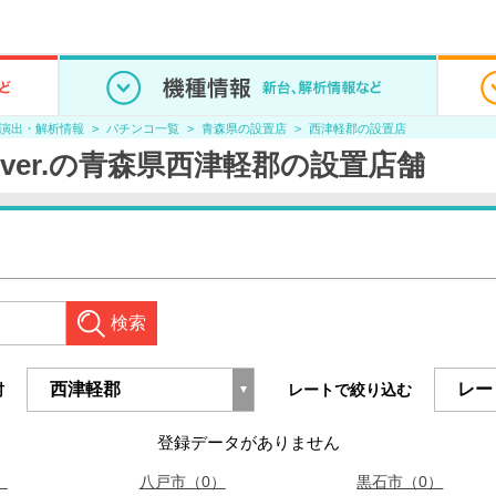
/演出・解析情報
パチンコ一覧
青森県の設置店
西津軽郡の設置店
9ver.の青森県西津軽郡の設置店舗
検索
村
レートで絞り込む
登録データがありません
）
八戸市（0）
黒石市（0）