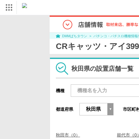
パチンコ・パチスロ機種情報
DMMぱちタウン
CRキャッツ・アイ39
秋田県の設置店舗一覧
機種
都道府県
市区町
秋田市（0）
能代市（0