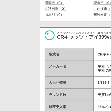
湯沢市（0）
鹿角市（0
北秋田市（0）
にかほ市（
山本郡（0）
南秋田郡（
きゃっつあいさんびゃくきゅうじゅうきゅ
CRキャッツ・アイ399ve
型式名
CRキャ
メーカー名
平和（
平和 の
大当り確率
1/399
ラウンド数
実質1or
確変突入率
65%／