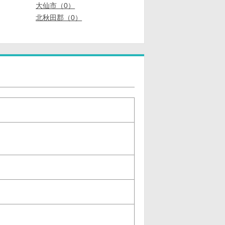
大仙市（0）
北秋田郡（0）