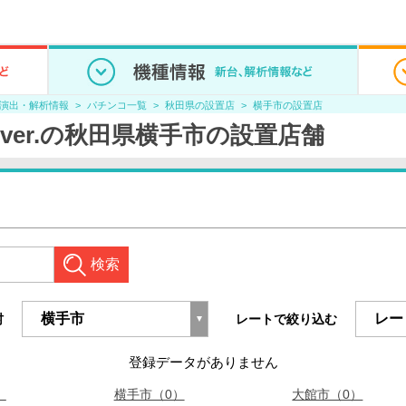
/演出・解析情報
パチンコ一覧
秋田県の設置店
横手市の設置店
9ver.の秋田県横手市の設置店舗
検索
村
レートで絞り込む
登録データがありません
）
横手市（0）
大館市（0）