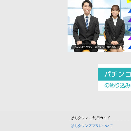
ぱちタウン ご利用ガイド
ぱちタウンアプリについて