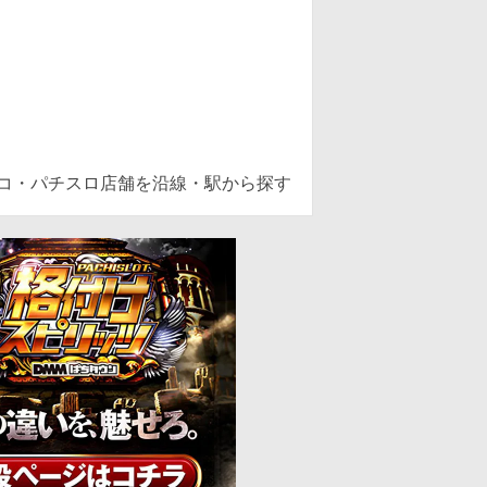
ンコ・パチスロ店舗を沿線・駅から探す