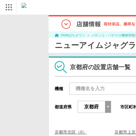
パチンコ・パチスロ機種情報
DMMぱちタウン
ニューアイムジャグラ
京都府の設置店舗一覧
機種
都道府県
市区町
京都市北区（0）
京都市上京