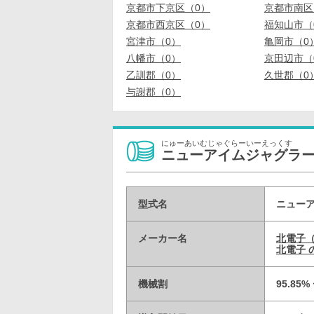
京都市下京区（0）
京都市南区
京都市西京区（0）
福知山市（
宮津市（0）
亀岡市（0
八幡市（0）
京田辺市（
乙訓郡（0）
久世郡（0
与謝郡（0）
にゅーあいむじゃぐらーいーえっくす
ニューアイムジャグラー
型式名
ニューア
メーカー名
北電子
北電子 
機械割
95.85%