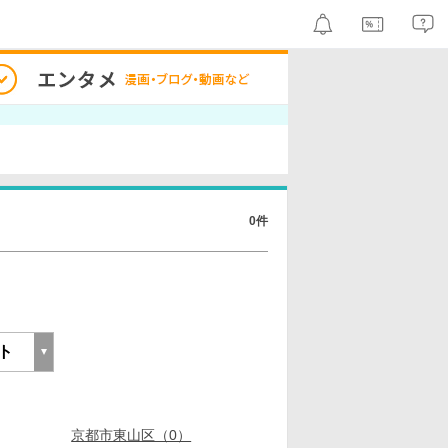
0件
京都市東山区（0）