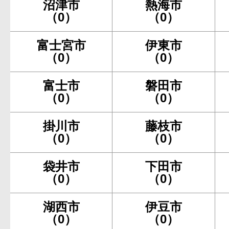
沼津市
熱海市
（0）
（0）
富士宮市
伊東市
（0）
（0）
富士市
磐田市
（0）
（0）
掛川市
藤枝市
（0）
（0）
袋井市
下田市
（0）
（0）
湖西市
伊豆市
（0）
（0）