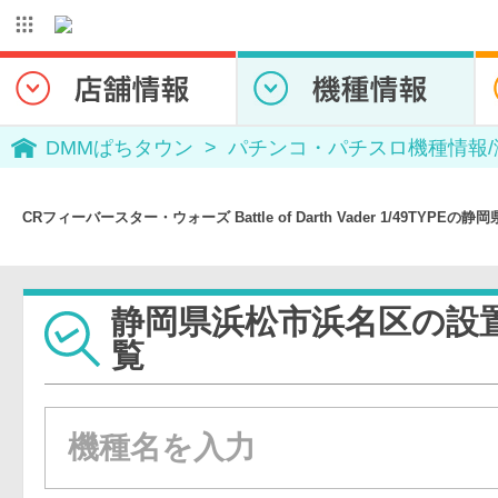
DMMぱちタウン
パチンコ・パチスロ機種情報
CRフィーバースター・ウォーズ Battle of Darth Vader 1/49TYP
静岡県浜松市浜名区の設
覧