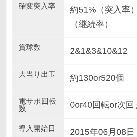
確変突入率
約51%（突入率）
（継続率）
賞球数
2&1&3&10&12
大当り出玉
約130or520個
電サポ回転
0or40回転or次
数
導入開始日
2015年06月08