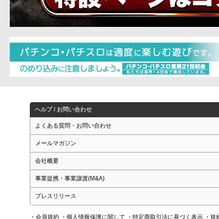
ヘルプ / お問い合わせ
よくある質問・お問い合わせ
メールマガジン
会社概要
事業提携・事業譲渡(M&A)
プレスリリース
・会員規約
・個人情報保護に関して
・特定商取引法に基づく表示
・規