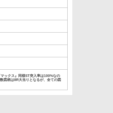
ックス』同様ST突入率は100%なの
数図柄は8R大当りとなるが、全ての図