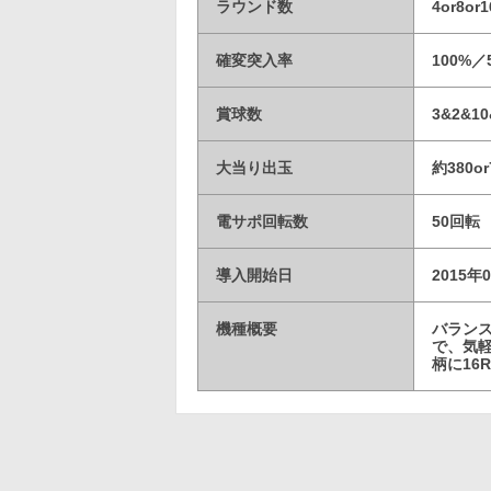
ラウンド数
4or8o
確変突入率
100%
賞球数
3&2&10
大当り出玉
約380or
電サポ回転数
50回転
導入開始日
2015年
機種概要
バランス
で、気
柄に16