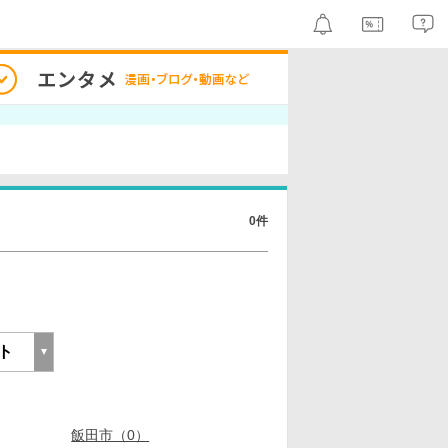
0件
飯田市（0）