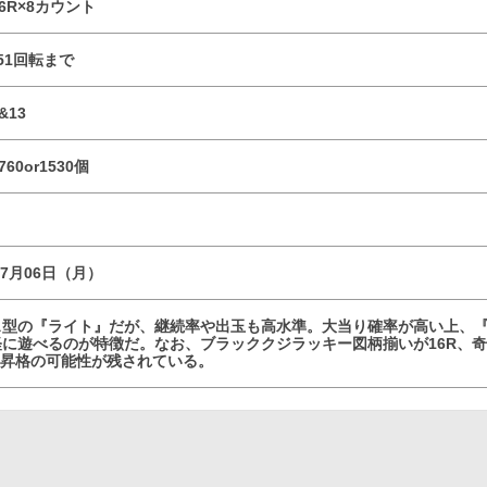
r16R×8カウント
／51回転まで
&13
760or1530個
07月06日（月）
型の『ライト』だが、継続率や出玉も高水準。大当り確率が高い上、『マ
軽に遊べるのが特徴だ。なお、ブラッククジラッキー図柄揃いが16R、奇
R昇格の可能性が残されている。