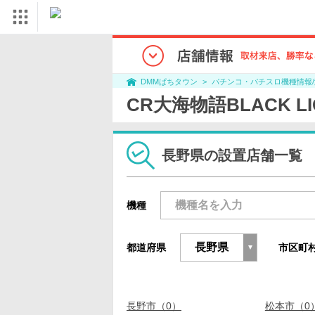
パチンコ・パチスロ機種情報
DMMぱちタウン
CR大海物語BLACK 
長野県の設置店舗一覧
機種
都道府県
市区町
長野市（0）
松本市（0