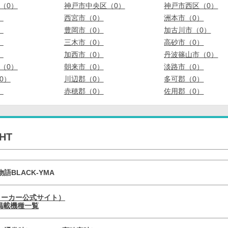
（0）
神戸市中央区（0）
神戸市西区（0）
）
西宮市（0）
洲本市（0）
）
豊岡市（0）
加古川市（0）
）
三木市（0）
高砂市（0）
）
加西市（0）
丹波篠山市（0）
（0）
朝来市（0）
淡路市（0）
0）
川辺郡（0）
多可郡（0）
）
赤穂郡（0）
佐用郡（0）
HT
語BLACK-YMA
メーカー公式サイト）
掲載機種一覧