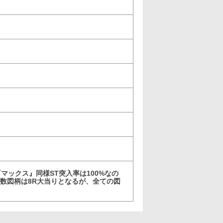
ックス』同様ST突入率は100%なの
数図柄は8R大当りとなるが、全ての図