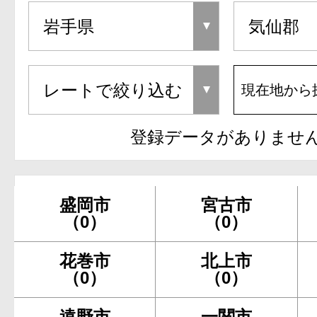
現在地から
登録データがありませ
盛岡市
宮古市
（0）
（0）
花巻市
北上市
（0）
（0）
遠野市
一関市