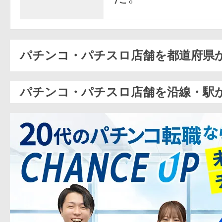
パチンコ・パチスロ店舗を都道府県
パチンコ・パチスロ店舗を沿線・駅