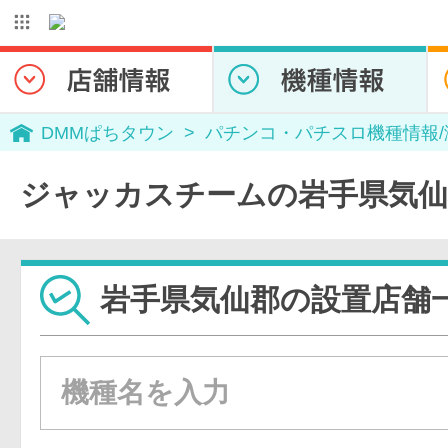
DMMぱちタウン
パチンコ・パチスロ機種情報
ジャッカスチームの岩手県気仙
岩手県気仙郡の設置店舗