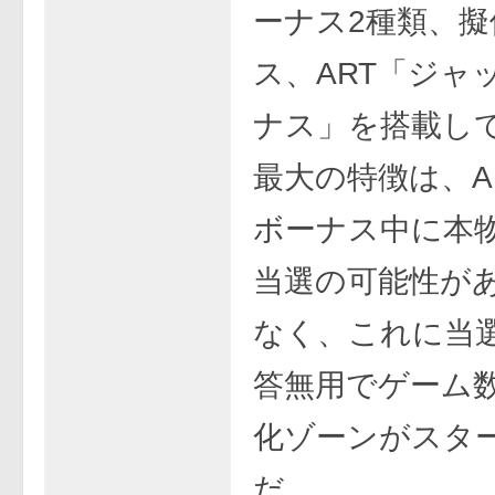
ーナス2種類、擬
ス、ART「ジャ
ナス」を搭載し
最大の特徴は、A
ボーナス中に本
当選の可能性が
なく、これに当
答無用でゲーム
化ゾーンがスタ
だ。