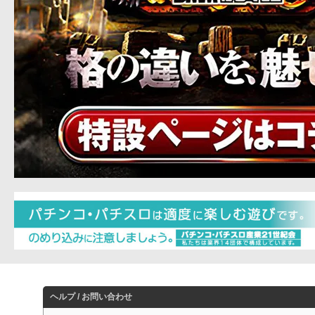
ヘルプ / お問い合わせ