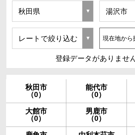
現在地から
登録データがありませ
秋田市
能代市
（0）
（0）
大館市
男鹿市
（0）
（0）
鹿角市
由利本荘市