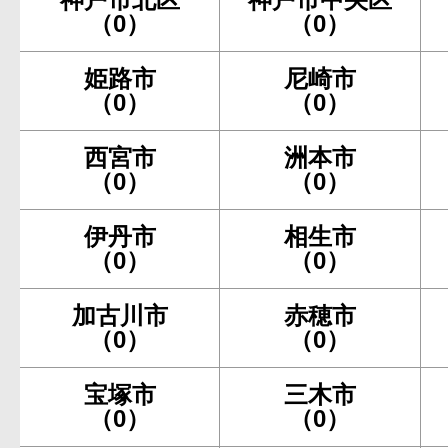
（0）
（0）
姫路市
尼崎市
（0）
（0）
西宮市
洲本市
（0）
（0）
伊丹市
相生市
（0）
（0）
加古川市
赤穂市
（0）
（0）
宝塚市
三木市
（0）
（0）