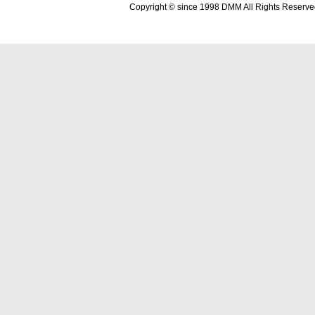
Copyright © since 1998 DMM All Rights Reserve