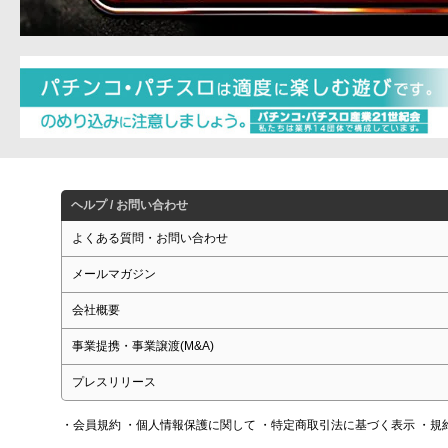
ヘルプ / お問い合わせ
よくある質問・お問い合わせ
メールマガジン
会社概要
事業提携・事業譲渡(M&A)
プレスリリース
・会員規約
・個人情報保護に関して
・特定商取引法に基づく表示
・規