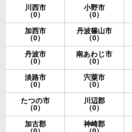
川西市
小野市
（0）
（0）
加西市
丹波篠山市
（0）
（0）
丹波市
南あわじ市
（0）
（0）
淡路市
宍粟市
（0）
（0）
たつの市
川辺郡
（0）
（0）
加古郡
神崎郡
（0）
（0）