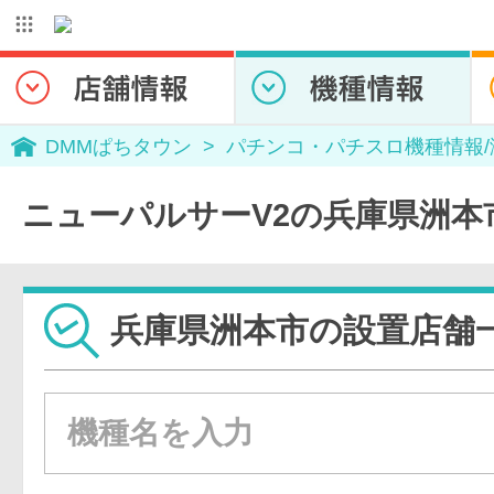
DMMぱちタウン
パチンコ・パチスロ機種情報
ニューパルサーV2の兵庫県洲本
兵庫県洲本市の設置店舗