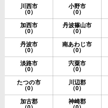
川西市
小野市
（0）
（0）
加西市
丹波篠山市
（0）
（0）
丹波市
南あわじ市
（0）
（0）
淡路市
宍粟市
（0）
（0）
たつの市
川辺郡
（0）
（0）
加古郡
神崎郡
（0）
（0）