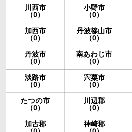
川西市
小野市
（0）
（0）
加西市
丹波篠山市
（0）
（0）
丹波市
南あわじ市
（0）
（0）
淡路市
宍粟市
（0）
（0）
たつの市
川辺郡
（0）
（0）
加古郡
神崎郡
（0）
（0）