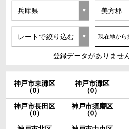
現在地から
登録データがありませ
神戸市東灘区
神戸市灘区
（0）
（0）
神戸市長田区
神戸市須磨区
（0）
（0）
神戸市北区
神戸市中央区