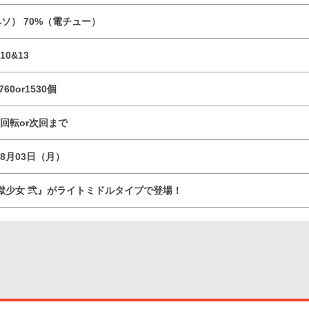
ヘソ） 70%（電チュー）
10&13
760or1530個
00回転or次回まで
08月03日（月）
獄少女 弐』がライトミドルタイプで登場！