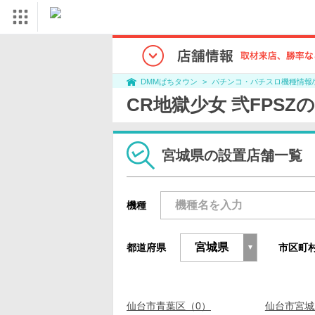
パチンコ・パチスロ機種情報
DMMぱちタウン
CR地獄少女 弐FPS
宮城県の設置店舗一覧
機種
都道府県
市区町
仙台市青葉区（0）
仙台市宮城