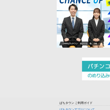
ぱちタウン ご利用ガイド
ぱちタウンアプリについて