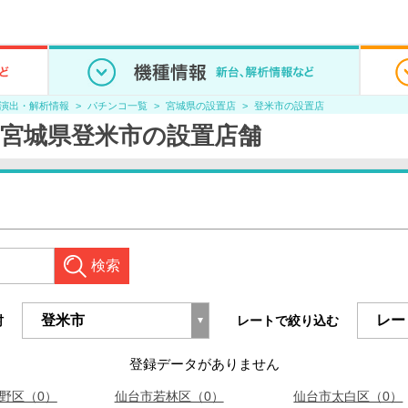
/演出・解析情報
パチンコ一覧
宮城県の設置店
登米市の設置店
Zの宮城県登米市の設置店舗
検索
村
レートで絞り込む
登録データがありません
野区（0）
仙台市若林区（0）
仙台市太白区（0）