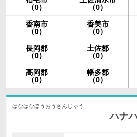
（0）
（0）
香南市
香美市
（0）
（0）
長岡郡
土佐郡
（0）
（0）
高岡郡
幡多郡
（0）
（0）
はなはなほうおうさんじゅう
ハナハナ鳳