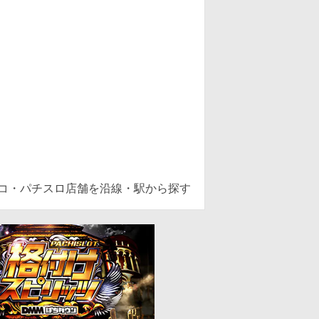
ンコ・パチスロ店舗を沿線・駅から探す