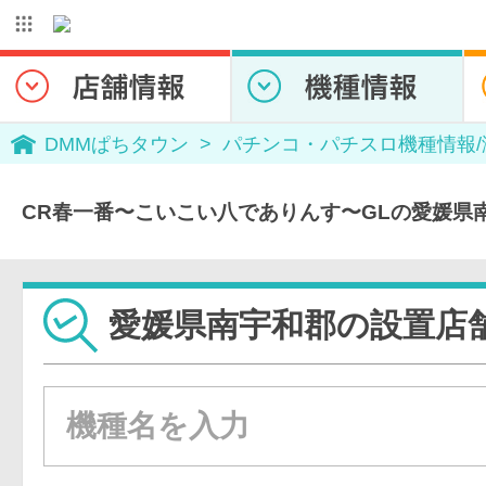
DMMぱちタウン
パチンコ・パチスロ機種情報
CR春一番〜こいこい八でありんす〜GLの愛媛県
愛媛県南宇和郡の設置店