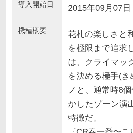
導入開始日
2015年09月07
機種概要
花札の楽しさと
を極限まで追求
は、クライマッ
を決める極手(き
ノと、通常時8個
かしたゾーン演
特徴だ。
『CR春一番〜こ