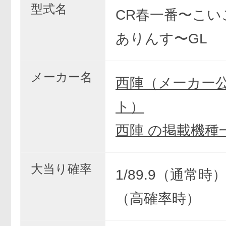
型式名
CR春一番〜こい
ありんす〜GL
メーカー名
西陣（メーカー
ト）
西陣 の掲載機種
大当り確率
1/89.9（通常時） 
（高確率時）