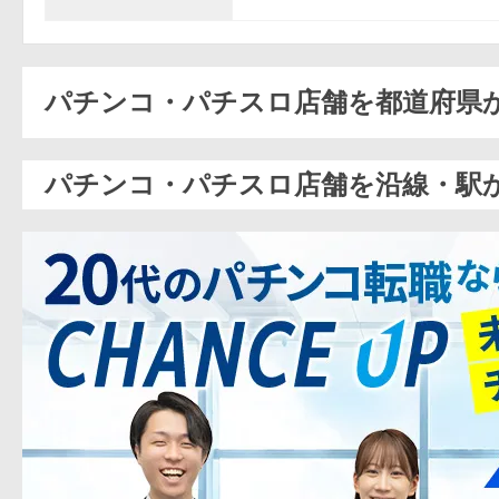
パチンコ・パチスロ店舗を都道府県
パチンコ・パチスロ店舗を沿線・駅