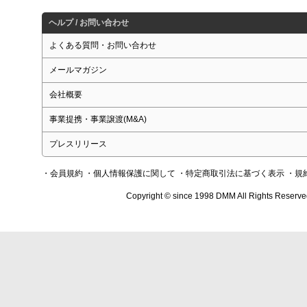
ヘルプ / お問い合わせ
よくある質問・お問い合わせ
メールマガジン
会社概要
事業提携・事業譲渡(M&A)
プレスリリース
・会員規約
・個人情報保護に関して
・特定商取引法に基づく表示
・規
Copyright © since 1998 DMM All Rights Reserve