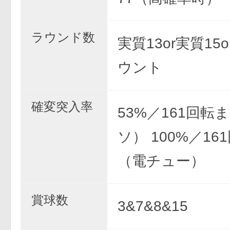
ラウンド数
実質13or実質15o
ウント
確変突入率
53%／161回転
ソ） 100%／16
（電チュー）
賞球数
3&7&8&15