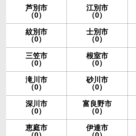
芦別市
江別市
（0）
（0）
紋別市
士別市
（0）
（0）
三笠市
根室市
（0）
（0）
滝川市
砂川市
（0）
（0）
深川市
富良野市
（0）
（0）
恵庭市
伊達市
（0）
（0）