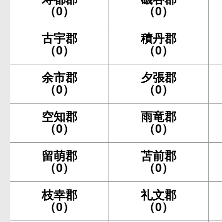
（0）
（0）
古宇郡
積丹郡
（0）
（0）
余市郡
夕張郡
（0）
（0）
空知郡
雨竜郡
（0）
（0）
留萌郡
苫前郡
（0）
（0）
枝幸郡
礼文郡
（0）
（0）