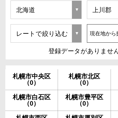
現在地から
登録データがありませ
札幌市中央区
札幌市北区
（0）
（0）
札幌市白石区
札幌市豊平区
（0）
（0）
札幌市西区
札幌市厚別区