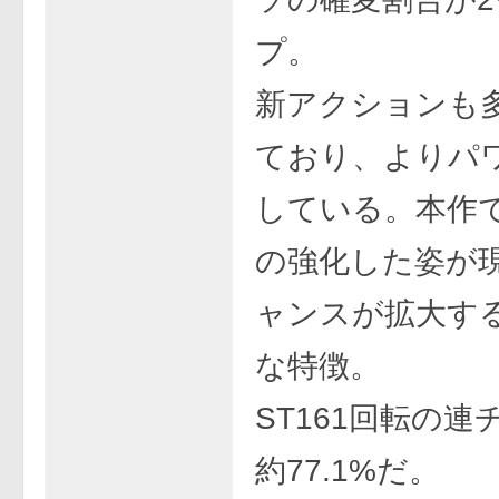
プ。
新アクションも
ており、よりパ
している。本作
の強化した姿が
ャンスが拡大す
な特徴。
ST161回転の
約77.1%だ。