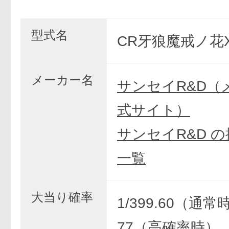
型式名
CR牙狼魔戒ノ花X
メーカー名
サンセイR&D（
式サイト）
サンセイR&D 
一覧
大当り確率
1/399.60（通常時
77（高確率時）