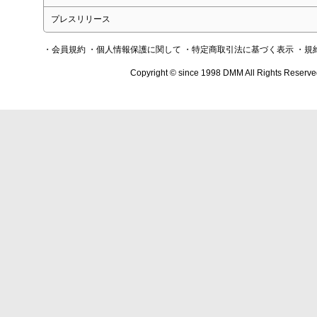
プレスリリース
・会員規約
・個人情報保護に関して
・特定商取引法に基づく表示
・規
Copyright © since 1998 DMM All Rights Reserve