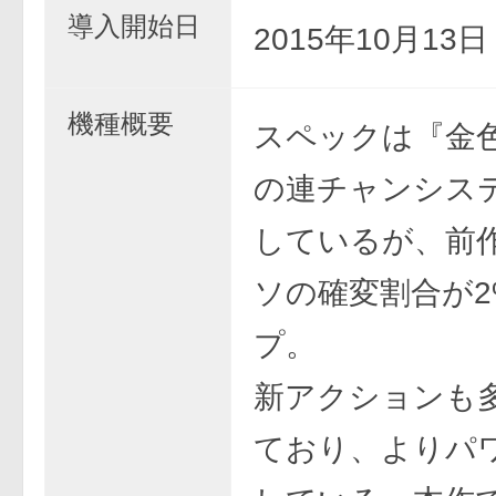
導入開始日
2015年10月13
機種概要
スペックは『金
の連チャンシス
しているが、前
ソの確変割合が2
プ。
新アクションも
ており、よりパ