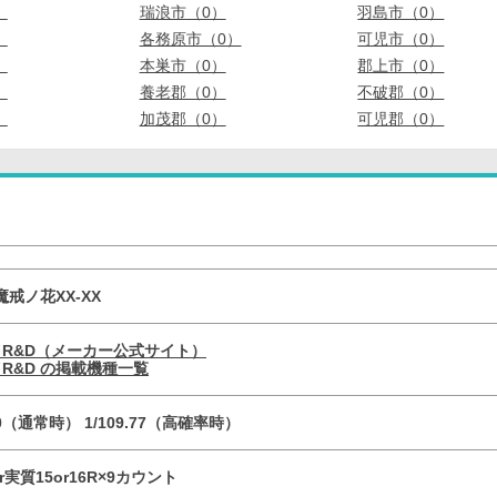
）
瑞浪市（0）
羽島市（0）
）
各務原市（0）
可児市（0）
）
本巣市（0）
郡上市（0）
）
養老郡（0）
不破郡（0）
）
加茂郡（0）
可児郡（0）
魔戒ノ花XX-XX
R&D（メーカー公式サイト）
R&D の掲載機種一覧
.60（通常時） 1/109.77（高確率時）
r実質15or16R×9カウント