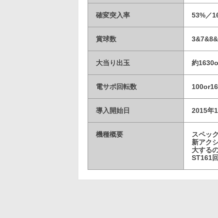
確変突入率
53%／
賞球数
3&7&8&
大当り出玉
約1630o
電サポ回転数
100or1
導入開始日
2015年
機種概要
スペッ
新アク
大する
ST16