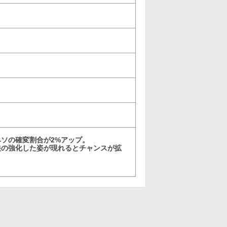
ソの確変割合が2%アップ。
狼の強化した姿が現れるとチャンスが拡