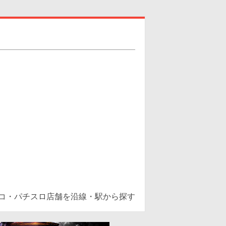
ンコ・パチスロ店舗を沿線・駅から探す