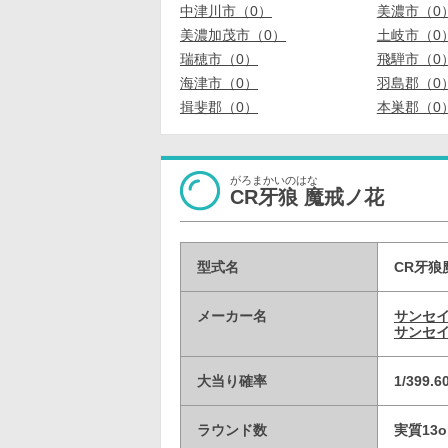
中津川市（0）
美濃市（0
美濃加茂市（0）
土岐市（0
瑞穂市（0）
飛騨市（0
海津市（0）
羽島郡（0
揖斐郡（0）
本巣郡（0
がろまかいのはな
CR牙狼 魔戒ノ花
型式名
CR牙狼
メーカー名
サンセイ
サンセイ
大当り確率
1/399
ラウンド数
実質13o