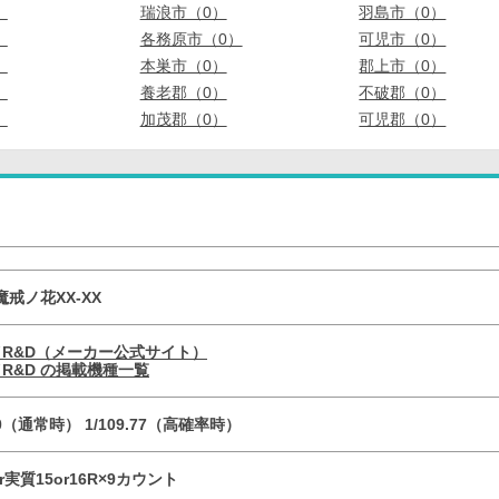
）
瑞浪市（0）
羽島市（0）
）
各務原市（0）
可児市（0）
）
本巣市（0）
郡上市（0）
）
養老郡（0）
不破郡（0）
）
加茂郡（0）
可児郡（0）
魔戒ノ花XX-XX
R&D（メーカー公式サイト）
R&D の掲載機種一覧
.60（通常時） 1/109.77（高確率時）
r実質15or16R×9カウント