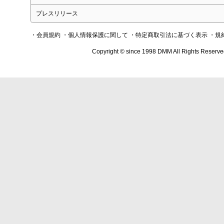
プレスリリース
・会員規約
・個人情報保護に関して
・特定商取引法に基づく表示
・規
Copyright © since 1998 DMM All Rights Reserve