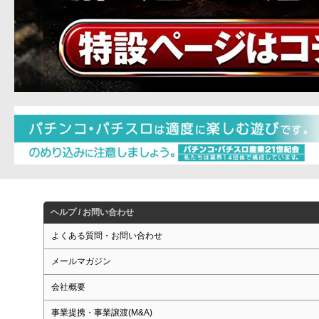
ヘルプ / お問い合わせ
よくある質問・お問い合わせ
メールマガジン
会社概要
事業提携・事業譲渡(M&A)