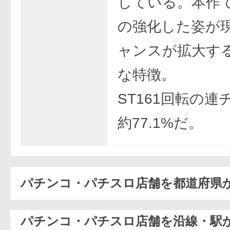
している。本作
の強化した姿が
ャンスが拡大す
な特徴。
ST161回転の
約77.1%だ。
パチンコ・パチスロ店舗を都道府県
パチンコ・パチスロ店舗を沿線・駅