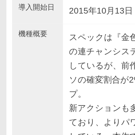
導入開始日
2015年10月13
機種概要
スペックは『金
の連チャンシス
しているが、前
ソの確変割合が2
プ。
新アクションも
ており、よりパ