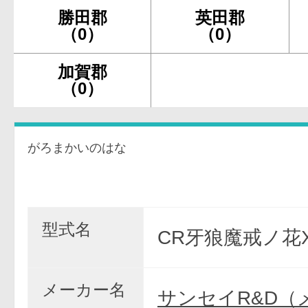
勝田郡
英田郡
（0）
（0）
加賀郡
（0）
がろまかいのはな
C
型式名
CR牙狼魔戒ノ花X
メーカー名
サンセイR&D（