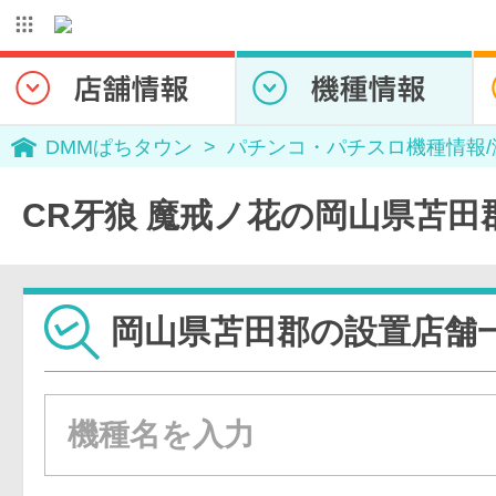
DMMぱちタウン
パチンコ・パチスロ機種情報
CR牙狼 魔戒ノ花の岡山県苫田
岡山県苫田郡の設置店舗