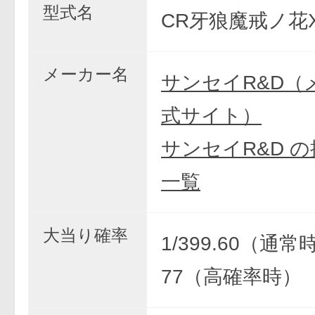
型式名
CR牙狼魔戒ノ花X
メーカー名
サンセイR&D（
式サイト）
サンセイR&D 
一覧
大当り確率
1/399.60（通常時
77（高確率時）