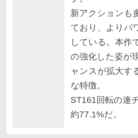
新アクションも
ており、よりパ
している。本作
の強化した姿が
ャンスが拡大す
な特徴。
ST161回転の
約77.1%だ。