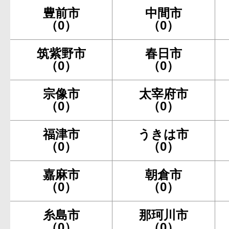
豊前市
中間市
（0）
（0）
筑紫野市
春日市
（0）
（0）
宗像市
太宰府市
（0）
（0）
福津市
うきは市
（0）
（0）
嘉麻市
朝倉市
（0）
（0）
糸島市
那珂川市
（0）
（0）