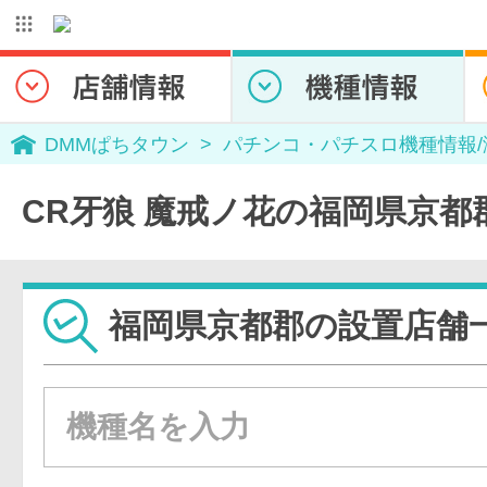
DMMぱちタウン
パチンコ・パチスロ機種情報
CR牙狼 魔戒ノ花の福岡県京都
福岡県京都郡の設置店舗