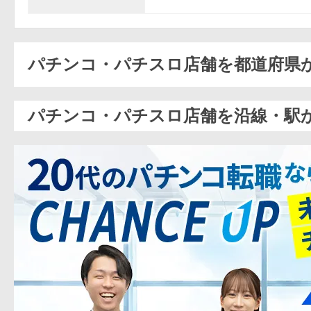
パチンコ・パチスロ店舗を都道府県
パチンコ・パチスロ店舗を沿線・駅