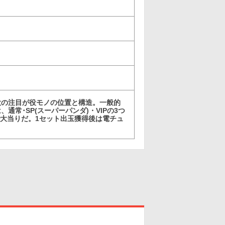
大の注目が役モノの位置と構造。一般的
常･SP(スーパーパンダ)・VIPの3つ
で大当りだ。1セット出玉獲得後は電チュ