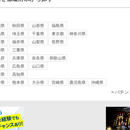
城県
秋田県
山形県
福島県
馬県
埼玉県
千葉県
東京都
神奈川県
川県
福井県
山梨県
長野県
知県
三重県
阪府
兵庫県
奈良県
和歌山県
山県
広島県
山口県
媛県
高知県
崎県
熊本県
大分県
宮崎県
鹿児島県
沖縄県
> パチ