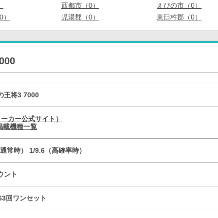
）
西都市（0）
えびの市（0）
0）
児湯郡（0）
東臼杵郡（0）
00
王将3 7000
メーカー公式サイト）
掲載機種一覧
8（通常時） 1/9.6（高確率時）
カウント
／63回ワンセット